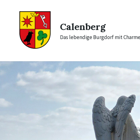
Skip
Skip
Skip
to
to
to
content
main
footer
navigation
Calenberg
Das lebendige Burgdorf mit Charm