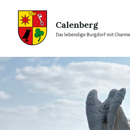
Skip
Skip
Skip
to
to
to
content
main
footer
navigation
Calenberg
Das lebendige Burgdorf mit Charm