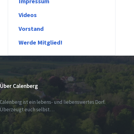
Impressum
Videos
Vorstand
Werde Mitglied!
Über Calenberg
Calenberg ist ein lebens- und liebenswertes Dorf.
Überzeugt euch selbst…