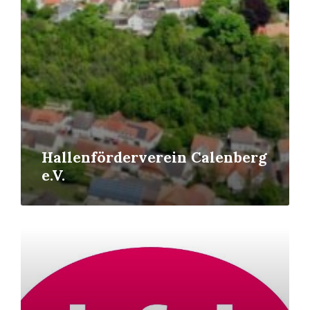
Hallenförderverein Calenberg
e.V.
Read
More