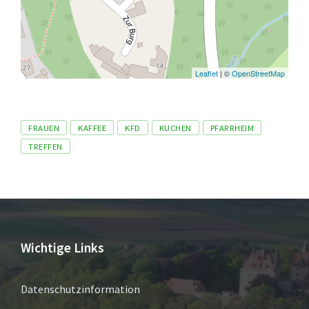
Leaflet
| ©
OpenStreetMap
Tags
FRAUEN
KAFFEE
KFD
KUCHEN
PFARRHEIM
TREFFEN
Wichtige Links
Datenschutzinformation