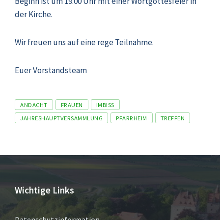
Beginn ist um 19.00 Uhr mit einer Wortgottesfeier in
der Kirche.
Wir freuen uns auf eine rege Teilnahme.
Euer Vorstandsteam
Tags
ANDACHT
FRAUEN
IMBISS
JAHRESHAUPTVERSAMMLUNG
PFARRHEIM
TREFFEN
Wichtige Links
Datenschutzinformation