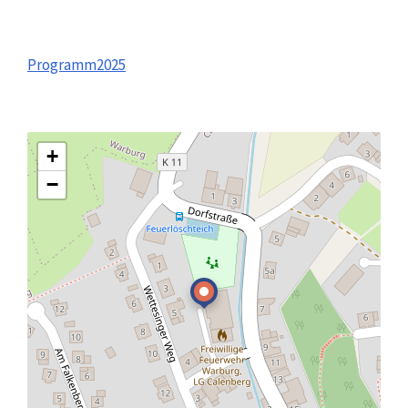
Programm2025
+
−