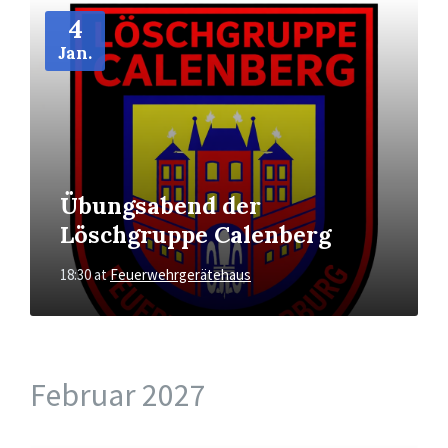
More
Info
4
Jan.
Übungsabend der
Löschgruppe Calenberg
18:30
at
Feuerwehrgerätehaus
Februar 2027