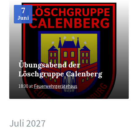
More
Info
7
Juni
Übungsabend der
Löschgruppe Calenberg
18:30
at
Feuerwehrgerätehaus
Juli 2027