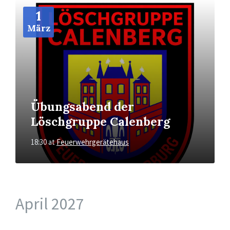
More
Info
1
März
Übungsabend der
Löschgruppe Calenberg
18:30
at
Feuerwehrgerätehaus
April 2027