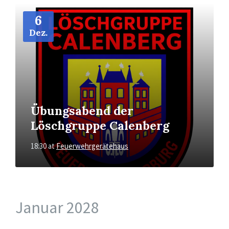
More
Info
6
Dez.
Übungsabend der
Löschgruppe Calenberg
18:30
at
Feuerwehrgerätehaus
Januar 2028