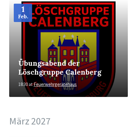
More
Info
1
Feb.
Übungsabend der
Löschgruppe Calenberg
18:30
at
Feuerwehrgerätehaus
März 2027