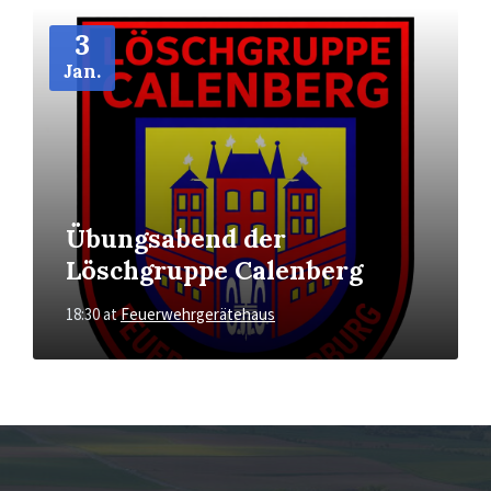
More
Info
3
Jan.
Übungsabend der
Löschgruppe Calenberg
18:30
at
Feuerwehrgerätehaus