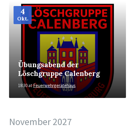
More
Info
4
Okt.
Übungsabend der
Löschgruppe Calenberg
18:30
at
Feuerwehrgerätehaus
November 2027