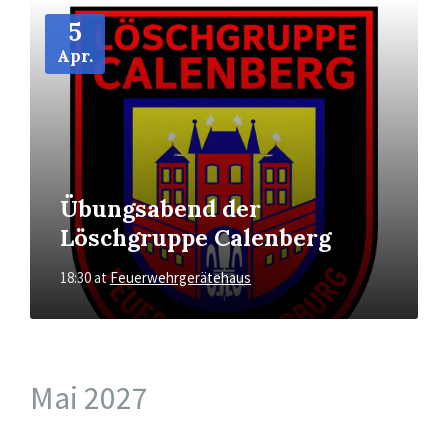
More
Info
5
Apr.
Übungsabend der
Löschgruppe Calenberg
18:30
at
Feuerwehrgerätehaus
Mai 2027