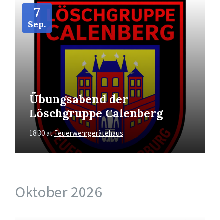
Info
7
Sep.
Übungsabend der
Löschgruppe Calenberg
18:30
at
Feuerwehrgerätehaus
Oktober 2026