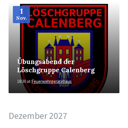
More
Info
1
Nov.
Übungsabend der
Löschgruppe Calenberg
18:30
at
Feuerwehrgerätehaus
Dezember 2027