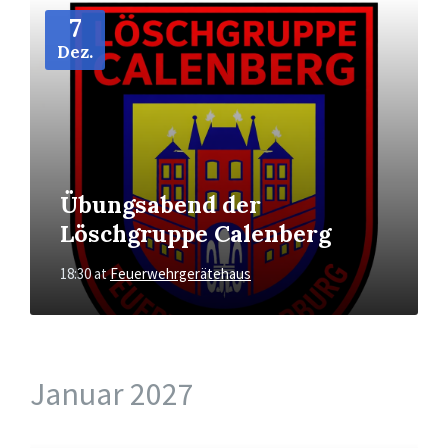
More
Info
7
Dez.
Übungsabend der
Löschgruppe Calenberg
18:30
at
Feuerwehrgerätehaus
Januar 2027