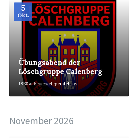
More
Info
5
Okt.
Übungsabend der
Löschgruppe Calenberg
18:30
at
Feuerwehrgerätehaus
November 2026