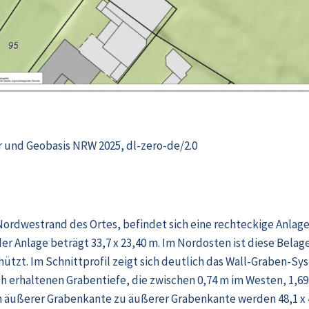
r und Geobasis NRW 2025, dl-zero-de/2.0
ordwestrand des Ortes, befindet sich eine rechteckige Anlag
er Anlage beträgt 33,7 x 23,40 m. Im Nordosten ist diese Bel
hützt. Im Schnittprofil zeigt sich deutlich das Wall-Graben-Sy
ch erhaltenen Grabentiefe, die zwischen 0,74 m im Westen, 1,6
 äußerer Grabenkante zu äußerer Grabenkante werden 48,1 x 