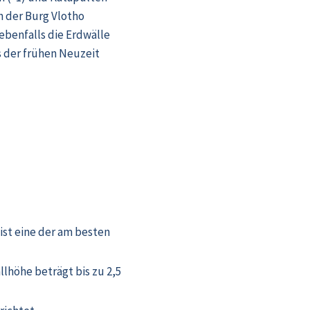
h der Burg Vlotho
benfalls die Erdwälle
s der frühen Neuzeit
ist eine der am besten
lhöhe beträgt bis zu 2,5