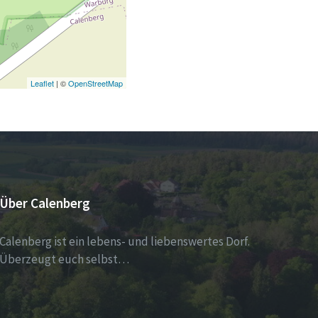
Leaflet
| ©
OpenStreetMap
Über Calenberg
Calenberg ist ein lebens- und liebenswertes Dorf.
Überzeugt euch selbst…