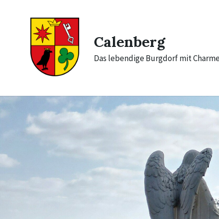
Skip
Skip
Skip
to
to
to
content
main
footer
navigation
Calenberg
Das lebendige Burgdorf mit Charm