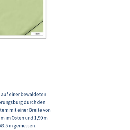
e auf einer bewaldeten
agerungsburg durch den
stem mit einer Breite von
9 m im Osten und 1,90 m
43,5 m gemessen.