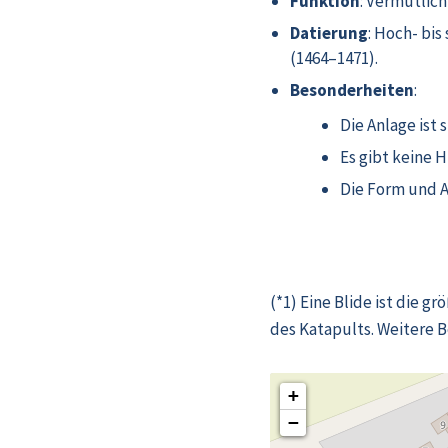
Funktion
: Vermutlic
Datierung
: Hoch- bi
(1464–1471).
Besonderheiten
:
Die Anlage ist
Es gibt keine 
Die Form und A
(*1) Eine Blide ist die 
des Katapults. Weitere B
+
−