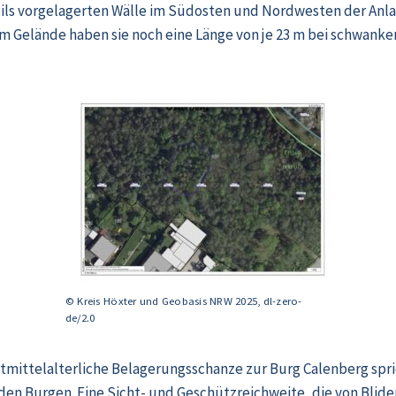
eils vorgelagerten Wälle im Südosten und Nordwesten der Anlag
 Gelände haben sie noch eine Länge von je 23 m bei schwanke
© Kreis Höxter und Geobasis NRW 2025, dl-zero-
de/2.0
ätmittelalterliche Belagerungsschanze zur Burg Calenberg spr
den Burgen. Eine Sicht- und Geschützreichweite, die von Blide