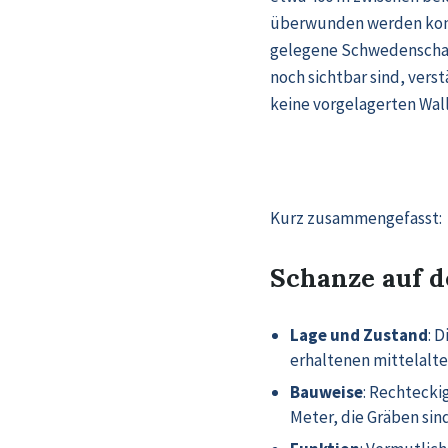
überwunden werden konnt
gelegene Schwedenschanz
noch sichtbar sind, ver
keine vorgelagerten Wal
Kurz zusammengefasst:
Schanze auf d
Lage und Zustand
: 
erhaltenen mittelalte
Bauweise
: Rechtecki
Meter, die Gräben sind