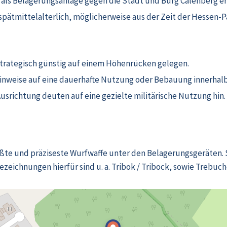
h als Belagerungsanlage gegen die Stadt und Burg Calenberg er
s spätmittelalterlich, möglicherweise aus der Zeit der Hessen
 strategisch günstig auf einem Höhenrücken gelegen.
Hinweise auf eine dauerhafte Nutzung oder Bebauung innerhal
usrichtung deuten auf eine gezielte militärische Nutzung hin.
größte und präziseste Wurfwaffe unter den Belagerungsgeräten. 
ezeichnungen hierfür sind u. a. Tribok / Tribock, sowie Trebuch