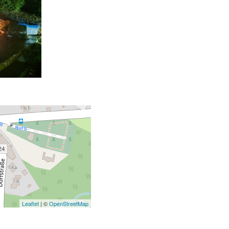
Leaflet
| ©
OpenStreetMap