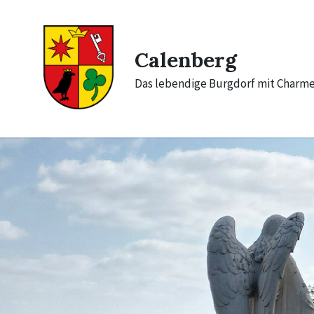
Skip
Skip
Skip
to
to
to
content
main
footer
navigation
Calenberg
Das lebendige Burgdorf mit Charm