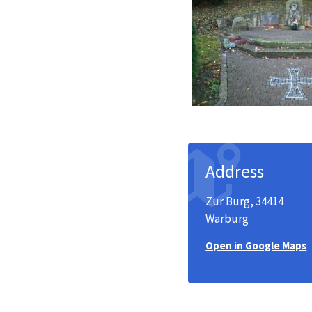
Address
Zur Burg, 34414
Warburg
Open in Google Maps