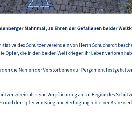
alenberger Mahnmal, zu Ehren der Gefallenen beider Weltk
nitiative des Schützenvereins ein von Herrn Schuchardt besch
 die Opfer, die in den beiden Weltkriegen ihr Leben verloren ha
urden die Namen der Verstorbenen auf Pergament festgehalte
chützenverein als seine Verpflichtung an, zu Beginn des Schüt
n und der Opfer von Krieg und Verfolgung mit einer Kranznie