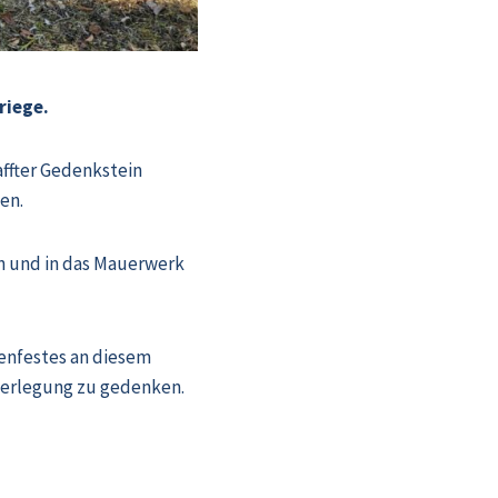
riege.
affter Gedenkstein
ben.
n und in das Mauerwerk
zenfestes an diesem
derlegung zu gedenken.