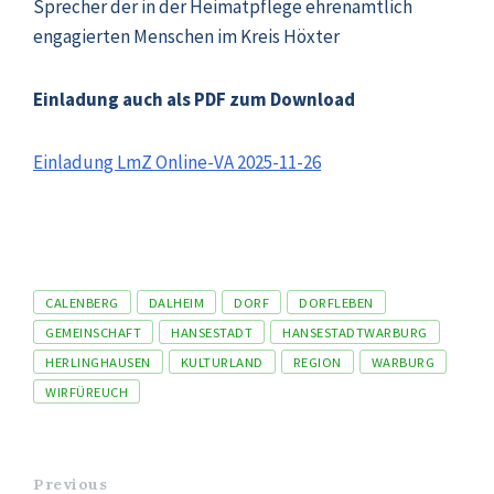
Sprecher der in der Heimatpflege ehrenamtlich
engagierten Menschen im Kreis Höxter
Einladung auch als PDF zum Download
Einladung LmZ Online-VA 2025-11-26
Tags
CALENBERG
DALHEIM
DORF
DORFLEBEN
GEMEINSCHAFT
HANSESTADT
HANSESTADTWARBURG
HERLINGHAUSEN
KULTURLAND
REGION
WARBURG
WIRFÜREUCH
Previous