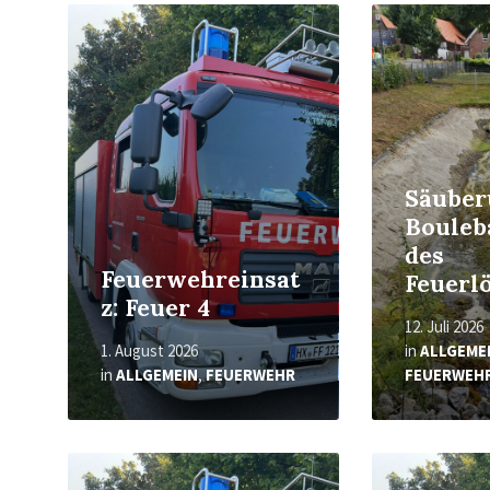
Read
Read
More
More
Säuber
Bouleb
des
Feuerwehreinsat
Feuerl
z: Feuer 4
12. Juli 2026
1. August 2026
in
ALLGEME
in
ALLGEMEIN
,
FEUERWEHR
FEUERWEH
Read
Read
More
More