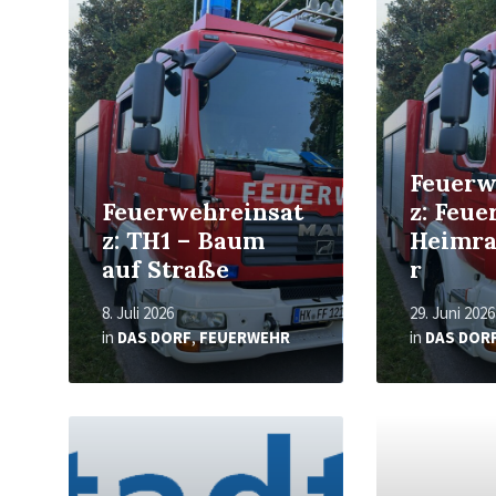
Feuerw
Feuerwehreinsat
z: Feue
z: TH1 – Baum
Heimr
auf Straße
r
8. Juli 2026
29. Juni 2026
in
DAS DORF
,
FEUERWEHR
in
DAS DOR
Read
Read
More
More