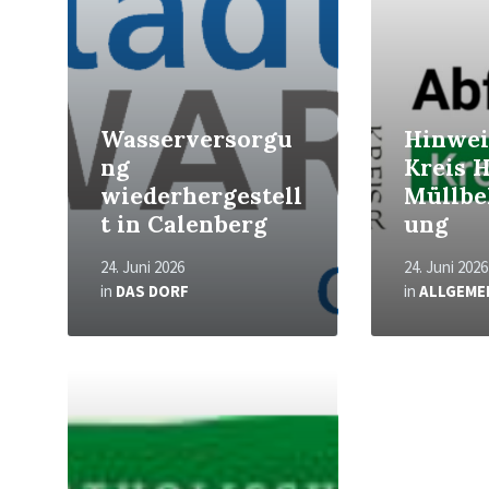
Wasserversorgu
Hinwei
ng
Kreis 
wiederhergestell
Müllbe
t in Calenberg
ung
24. Juni 2026
24. Juni 2026
in
DAS DORF
in
ALLGEME
Read
More