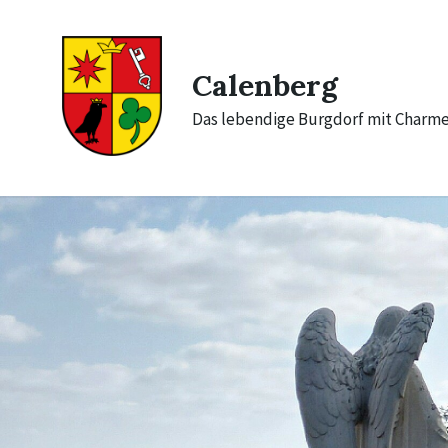
Skip
Skip
Skip
to
to
to
content
main
footer
navigation
Calenberg
Das lebendige Burgdorf mit Charm