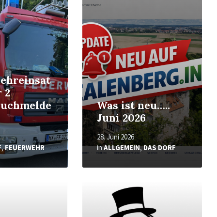
ehreinsat
r 2
auchmelde
Was ist neu…..
Juni 2026
28. Juni 2026
F
,
FEUERWEHR
in
ALLGEMEIN
,
DAS DORF
Read
More