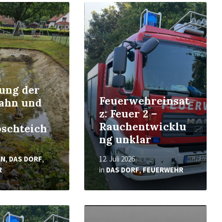
Read
More
ung der
Feuerwehreinsat
ahn und
z: Feuer 2 –
Rauchentwicklu
öschteich
ng unklar
IN
,
DAS DORF
,
12. Juli 2026
R
in
DAS DORF
,
FEUERWEHR
Read
More