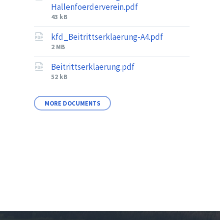
Hallenfoerderverein.pdf
File
43 kB
size:
kfd_Beitrittserklaerung-A4.pdf
File
2 MB
size:
Beitrittserklaerung.pdf
File
52 kB
size:
MORE DOCUMENTS