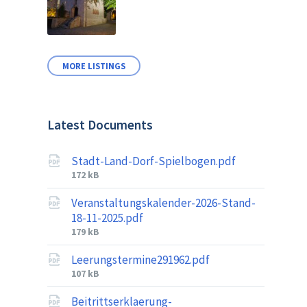
MORE LISTINGS
Latest Documents
Stadt-Land-Dorf-Spielbogen.pdf
File
172 kB
size:
Veranstaltungskalender-2026-Stand-
18-11-2025.pdf
File
179 kB
size:
Leerungstermine291962.pdf
File
107 kB
size:
Beitrittserklaerung-