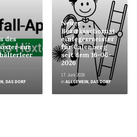
Neuer
Bezirksschornst
s des
einfegermeister
Höxter zur
für Calenberg
hälterleer
seit dem 16-06-
2026
17. Juni 2026
IN
,
DAS DORF
in
ALLGEMEIN
,
DAS DORF