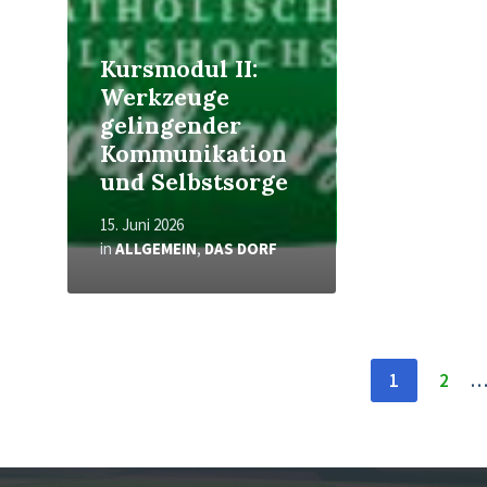
Kursmodul II:
Werkzeuge
gelingender
Kommunikation
und Selbstsorge
15. Juni 2026
in
ALLGEMEIN
,
DAS DORF
Seitennummerierung
1
2
der
Beiträge