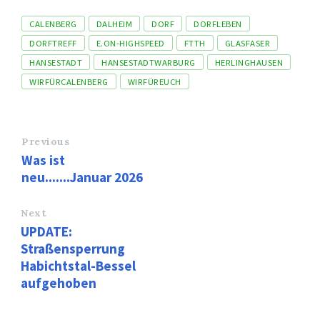
Tags
CALENBERG
DALHEIM
DORF
DORFLEBEN
DORFTREFF
E.ON-HIGHSPEED
FTTH
GLASFASER
HANSESTADT
HANSESTADTWARBURG
HERLINGHAUSEN
WIRFÜRCALENBERG
WIRFÜREUCH
Previous
Was ist
neu.......Januar 2026
Next
UPDATE:
Straßensperrung
Habichtstal-Bessel
aufgehoben