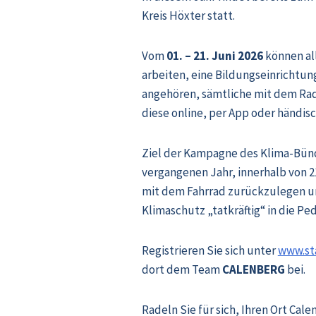
Kreis Höxter statt.
Vom
01. – 21. Juni 2026
können all
arbeiten, eine Bildungseinrichtu
angehören, sämtliche mit dem R
diese online, per App oder händi
Ziel der Kampagne des Klima-Bündn
vergangenen Jahr, innerhalb von 2
mit dem Fahrrad zurückzulegen u
Klimaschutz „tatkräftig“ in die Ped
Registrieren Sie sich unter
www.sta
dort dem Team
CALENBERG
bei.
Radeln Sie für sich, Ihren Ort Cal