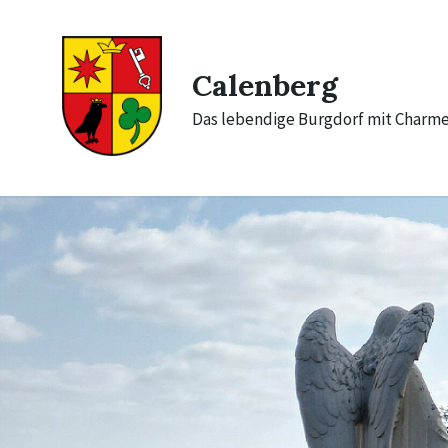
Skip
Skip
Skip
to
to
to
content
main
footer
navigation
Calenberg
Das lebendige Burgdorf mit Charm