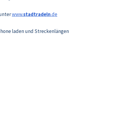
 unter
www.
stadtradeln
.de
tphone laden und Streckenlängen