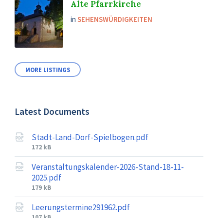
Alte Pfarrkirche
in
SEHENSWÜRDIGKEITEN
MORE LISTINGS
Latest Documents
Stadt-Land-Dorf-Spielbogen.pdf
File
172 kB
size:
Veranstaltungskalender-2026-Stand-18-11-
2025.pdf
File
179 kB
size:
Leerungstermine291962.pdf
File
107 kB