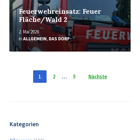
Feuerwehreinsatz: Feuer
Fläche/Wald 2
2. Mai 2026
in
ALLGEMEIN
,
DAS DORF
Seitennummerierung
1
2
…
5
Nächste
der
Beiträge
Kategorien