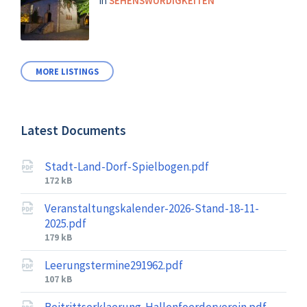
in
SEHENSWÜRDIGKEITEN
MORE LISTINGS
Latest Documents
Stadt-Land-Dorf-Spielbogen.pdf
File
172 kB
size:
Veranstaltungskalender-2026-Stand-18-11-
2025.pdf
File
179 kB
size:
Leerungstermine291962.pdf
File
107 kB
size:
Beitrittserklaerung-Hallenfoerderverein.pdf