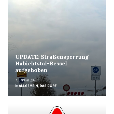
Read
More
UPDATE: Straßensperrung
Habichtstal-Bessel
aufgehoben
7. Januar 2026
in
ALLGEMEIN
,
DAS DORF
Read
More