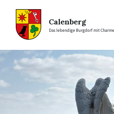
Skip
Skip
Skip
to
to
to
content
main
footer
navigation
Calenberg
Das lebendige Burgdorf mit Charm