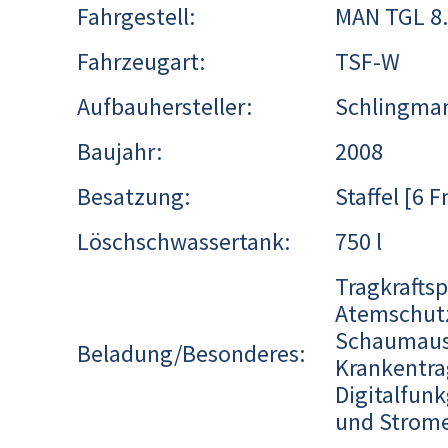
Fahrgestell:
MAN TGL 8
Fahrzeugart:
TSF-W
Aufbauhersteller:
Schlingma
Baujahr:
2008
Besatzung:
Staffel [6 
Löschschwassertank:
750 l
Tragkraftsp
Atemschutz
Schaumausr
Beladung/Besonderes:
Krankentrag
Digitalfun
und Strome